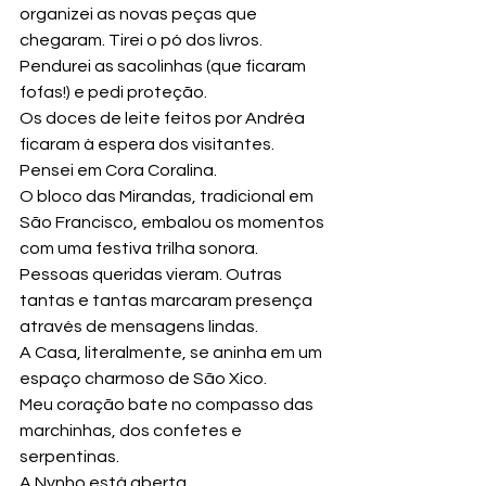
organizei as novas peças que 
chegaram. Tirei o pó dos livros. 
Pendurei as sacolinhas (que ficaram 
fofas!) e pedi proteção. 
Os doces de leite feitos por Andréa 
ficaram à espera dos visitantes. 
Pensei em Cora Coralina. 
O bloco das Mirandas, tradicional em 
São Francisco, embalou os momentos 
com uma festiva trilha sonora. 
Pessoas queridas vieram. Outras 
tantas e tantas marcaram presença 
através de mensagens lindas.
A Casa, literalmente, se aninha em um 
espaço charmoso de São Xico.
Meu coração bate no compasso das 
marchinhas, dos confetes e 
serpentinas. 
A Nynho está aberta.